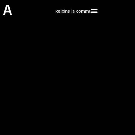
Rejoins la communauté des Artliners et 
CURSUS
3D Artist :
Bienvenue dans l’univers
fascinant du métier de 3D
Fiche
Artist ! Au programme : de
la création numérique, de la
Métier
modélisation