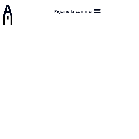
Rejoins la communauté des Artliners et dé
27/04/2021
Zbrush avec
Lorena, une artliner
aux multiples
compétences